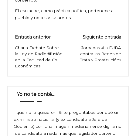
contenido.
El escrache, como práctica política, pertenece al
pueblo y no a sus usureros.
Navegación
Entrada anterior
Siguiente entrada
de
Charla-Debate Sobre
Jornadas «La FUBA
la Ley de Radiodifusión
contra las Redes de
entradas
en la Facultad de Cs.
Trata y Prostitución»
Económicas
Yo no te conté…
…que no lo quisieron. Si te preguntabas por qué un
ex ministro nacional (y ex candidato a Jefe de
Gobierno) con una imagen medianamente digna no
fue candidato a nada más que legislador porteño