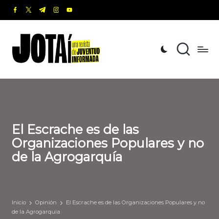
facebook.com
twitter.com
t.me
instagram.com
youtube.com
Saltar
al
J
Una
contenido
revista
o
de
t
Juventud
Informada
a
í
El Escrache es de las
Organizaciones Populares y no
de la Agrogarquía
Inicio
Opinión
El Escrache es de las Organizaciones Populares y no
de la Agrogarquía