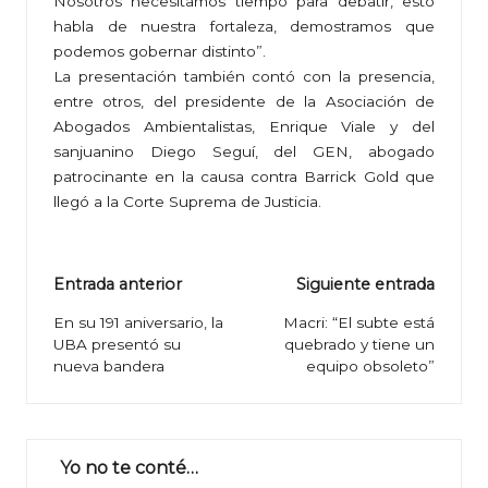
Nosotros necesitamos tiempo para debatir, esto
habla de nuestra fortaleza, demostramos que
podemos gobernar distinto”.
La presentación también contó con la presencia,
entre otros, del presidente de la Asociación de
Abogados Ambientalistas, Enrique Viale y del
sanjuanino Diego Seguí, del GEN, abogado
patrocinante en la causa contra Barrick Gold que
llegó a la Corte Suprema de Justicia.
Navegación
Entrada anterior
Siguiente entrada
de
En su 191 aniversario, la
Macri: “El subte está
UBA presentó su
quebrado y tiene un
entradas
nueva bandera
equipo obsoleto”
Yo no te conté…