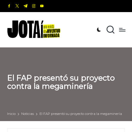
facebook.com
twitter.com
t.me
instagram.com
youtube.com
Saltar
al
J
Una
contenido
revista
o
de
t
Juventud
Informada
a
í
El FAP presentó su proyecto
contra la megaminería
Inicio
Noticias
El FAP presentó su proyecto contra la megaminería