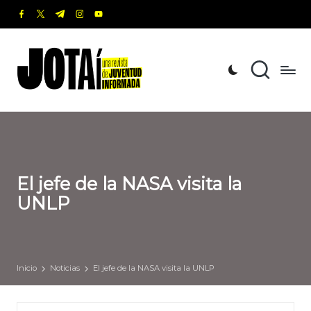
facebook.com
twitter.com
t.me
instagram.com
youtube.com
Saltar
al
J
Una
contenido
revista
o
de
t
Juventud
Informada
a
í
El jefe de la NASA visita la
UNLP
Inicio
Noticias
El jefe de la NASA visita la UNLP