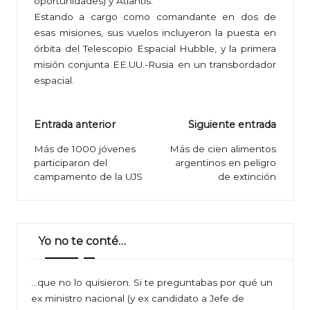
oportunidades) y Atlantis.
Estando a cargo como comandante en dos de
esas misiones, sus vuelos incluyeron la puesta en
órbita del Telescopio Espacial Hubble, y la primera
misión conjunta EE.UU.-Rusia en un transbordador
espacial.
Navegación
Entrada anterior
Siguiente entrada
de
Más de 1000 jóvenes
Más de cien alimentos
participaron del
argentinos en peligro
entradas
campamento de la UJS
de extinción
Yo no te conté…
…que no lo quisieron. Si te preguntabas por qué un
ex ministro nacional (y ex candidato a Jefe de