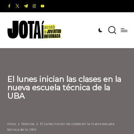
facebook.com
twitter.com
t.me
instagram.com
youtube.com
Saltar
al
J
Una
contenido
revista
o
de
t
Juventud
Informada
a
í
El lunes inician las clases en la
nueva escuela técnica de la
UBA
Inicio
Noticias
El lunes inician las clases en la nueva escuela
técnica de la UBA