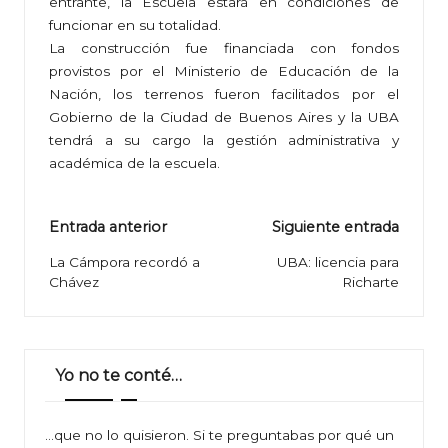
entrante, la Escuela estará en condiciones de
funcionar en su totalidad.
La construcción fue financiada con fondos
provistos por el Ministerio de Educación de la
Nación, los terrenos fueron facilitados por el
Gobierno de la Ciudad de Buenos Aires y la UBA
tendrá a su cargo la gestión administrativa y
académica de la escuela.
Navegación
Entrada anterior
Siguiente entrada
de
La Cámpora recordó a
UBA: licencia para
Chávez
Richarte
entradas
Yo no te conté…
…que no lo quisieron. Si te preguntabas por qué un