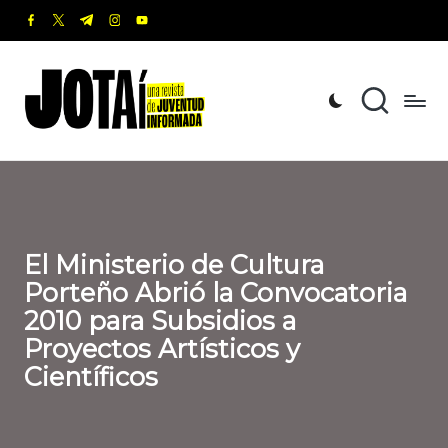
facebook.com
twitter.com
t.me
instagram.com
youtube.com
Saltar
al
J
Una
contenido
revista
o
de
t
Juventud
Informada
a
í
El Ministerio de Cultura
Porteño Abrió la Convocatoria
2010 para Subsidios a
Proyectos Artísticos y
Científicos