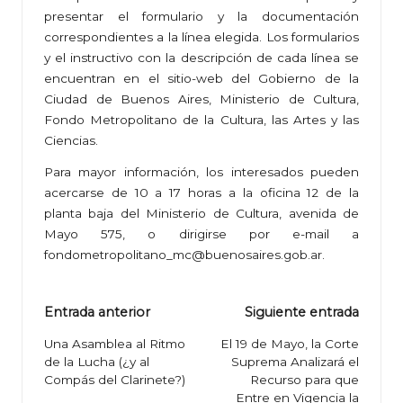
presentar el formulario y la documentación
correspondientes a la línea elegida. Los formularios
y el instructivo con la descripción de cada línea se
encuentran en el sitio-web del Gobierno de la
Ciudad de Buenos Aires, Ministerio de Cultura,
Fondo Metropolitano de la Cultura, las Artes y las
Ciencias.
Para mayor información, los interesados pueden
acercarse de 10 a 17 horas a la oficina 12 de la
planta baja del Ministerio de Cultura, avenida de
Mayo 575, o dirigirse por e-mail a
fondometropolitano_mc@buenosaires.gob.ar
.
Navegación
Entrada anterior
Siguiente entrada
de
Una Asamblea al Ritmo
El 19 de Mayo, la Corte
de la Lucha (¿y al
Suprema Analizará el
entradas
Compás del Clarinete?)
Recurso para que
Entre en Vigencia la