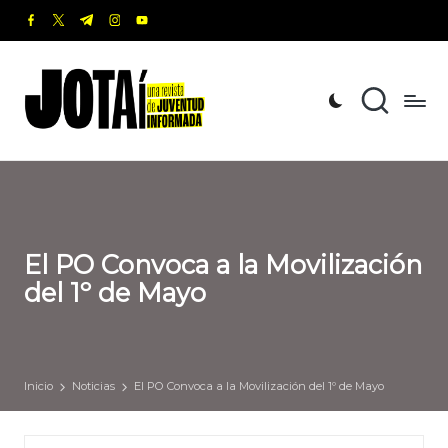
facebook.com
twitter.com
t.me
instagram.com
youtube.com
Saltar
al
J
Una
contenido
revista
o
de
t
Juventud
Informada
a
í
El PO Convoca a la Movilización
del 1º de Mayo
Inicio
Noticias
El PO Convoca a la Movilización del 1º de Mayo