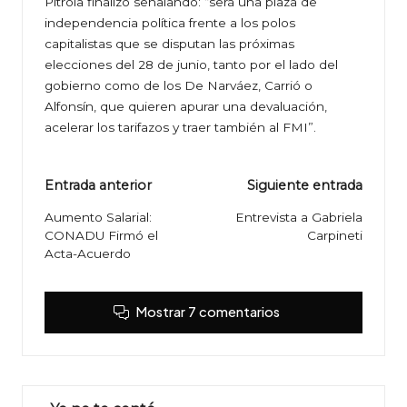
Pitrola finalizó señalando: “será una plaza de
independencia política frente a los polos
capitalistas que se disputan las próximas
elecciones del 28 de junio, tanto por el lado del
gobierno como de los De Narváez, Carrió o
Alfonsín, que quieren apurar una devaluación,
acelerar los tarifazos y traer también al FMI”.
Navegación
Entrada anterior
Siguiente entrada
de
Aumento Salarial:
Entrevista a Gabriela
CONADU Firmó el
Carpineti
entradas
Acta-Acuerdo
Mostrar 7 comentarios