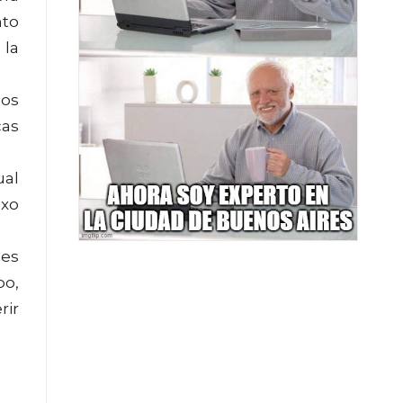
nto
 la
mos
cas
ual
exo
nes
po,
rir