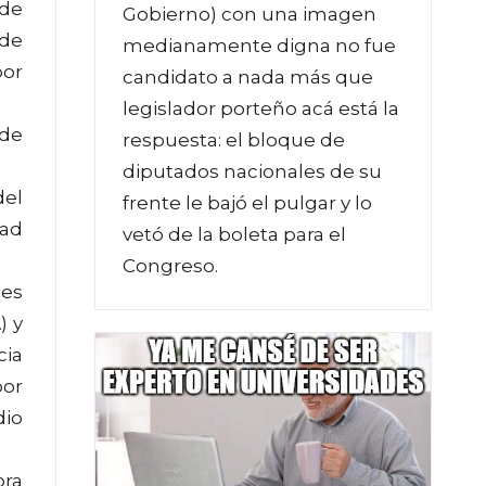
 de
Gobierno) con una imagen
 de
medianamente digna no fue
por
candidato a nada más que
legislador porteño acá está la
 de
respuesta: el bloque de
diputados nacionales de su
del
frente le bajó el pulgar y lo
ad
vetó de la boleta para el
Congreso.
les
) y
cia
por
dio
ora