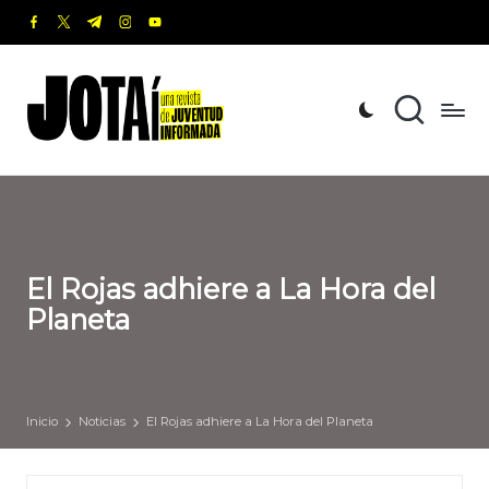
facebook.com
twitter.com
t.me
instagram.com
youtube.com
Saltar
al
J
Una
contenido
revista
o
de
t
Juventud
Informada
a
í
El Rojas adhiere a La Hora del
Planeta
Inicio
Noticias
El Rojas adhiere a La Hora del Planeta