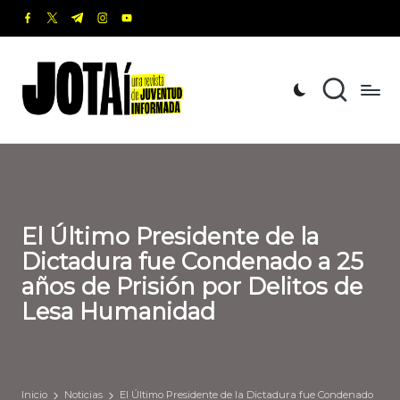
facebook.com
twitter.com
t.me
instagram.com
youtube.com
Saltar
al
J
Una
contenido
revista
o
de
t
Juventud
Informada
a
í
El Último Presidente de la
Dictadura fue Condenado a 25
años de Prisión por Delitos de
Lesa Humanidad
Inicio
Noticias
El Último Presidente de la Dictadura fue Condenado