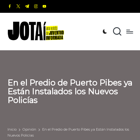
facebook.com
twitter.com
t.me
instagram.com
youtube.com
Saltar
al
J
Una
contenido
revista
o
de
t
Juventud
Informada
a
í
En el Predio de Puerto Pibes ya
Están Instalados los Nuevos
Policías
Inicio
Opinión
En el Predio de Puerto Pibes ya Están Instalados los
Nuevos Policías