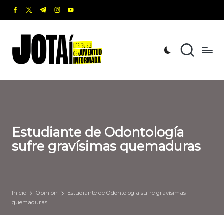
facebook.com
twitter.com
t.me
instagram.com
youtube.com
Saltar
al
J
Una
contenido
revista
o
de
t
Juventud
Informada
a
í
Estudiante de Odontología
sufre gravísimas quemaduras
Inicio
Opinión
Estudiante de Odontología sufre gravísimas
quemaduras