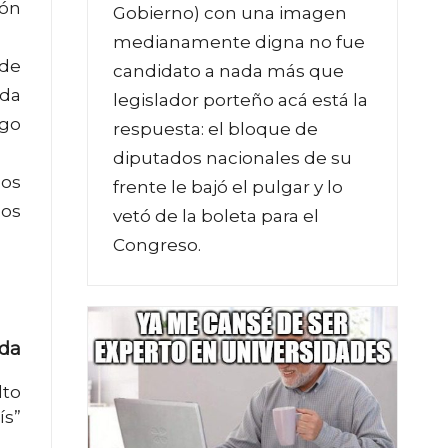
ión
Gobierno) con una imagen
medianamente digna no fue
 de
candidato a nada más que
nda
legislador porteño acá está la
ogo
respuesta: el bloque de
diputados nacionales de su
mos
frente le bajó el pulgar y lo
nos
vetó de la boleta para el
Congreso.
ada
lto
ís”