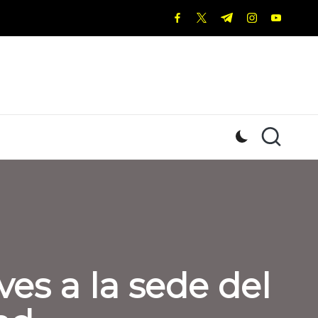
facebook.com
twitter.com
t.me
instagram.c
youtub
ves a la sede del