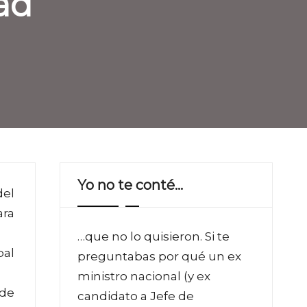
ad
Yo no te conté…
del
ara
…que no lo quisieron. Si te
bal
preguntabas por qué un ex
ministro nacional (y ex
 de
candidato a Jefe de