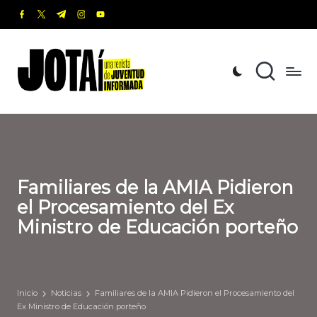
facebook.com
twitter.com
t.me
instagram.com
youtube.com
Saltar
al
J
Una
contenido
revista
o
de
t
Juventud
Informada
a
í
Familiares de la AMIA Pidieron
el Procesamiento del Ex
Ministro de Educación porteño
Inicio
Noticias
Familiares de la AMIA Pidieron el Procesamiento del
Ex Ministro de Educación porteño