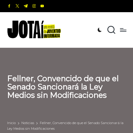
facebook.com
twitter.com
t.me
instagram.com
youtube.com
Saltar
al
J
Una
contenido
revista
o
de
t
Juventud
Informada
a
í
Fellner, Convencido de que el
Senado Sancionará la Ley
Medios sin Modificaciones
Inicio
Noticias
Fellner, Convencido de que el Senado Sancionará la
Ley Medios sin Modificaciones