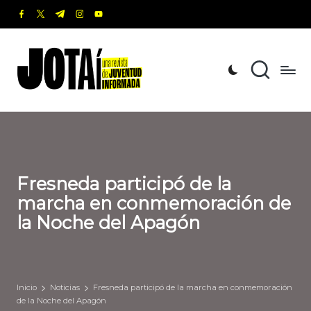
facebook.com
twitter.com
t.me
instagram.com
youtube.com
Saltar
al
J
Una
contenido
revista
o
de
t
Juventud
Informada
a
í
Fresneda participó de la
marcha en conmemoración de
la Noche del Apagón
Inicio
Noticias
Fresneda participó de la marcha en conmemoración
de la Noche del Apagón