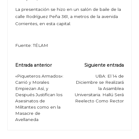
La presentación se hizo en un salón de baile de la
calle Rodríguez Peña 361, a metros de la avenida
Corrientes, en esta capital.
Fuente: TÉLAM
Navegación
Entrada anterior
Siguiente entrada
de
«Piqueteros Armados»:
UBA: El 14 de
Carrió y Morales
Diciembre se Realizará
entradas
Empiezan Así, y
la Asamblea
Después Justifican los
Universitaria. Hallú Será
Asesinatos de
Reelecto Como Rector
Militantes como en la
Masacre de
Avellaneda