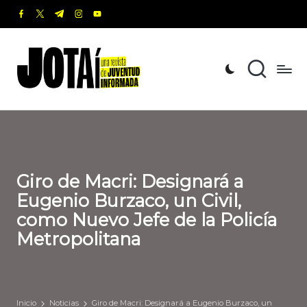
facebook.com
twitter.com
t.me
instagram.com
youtube.com
Saltar
al
J
Una
contenido
revista
o
de
t
Juventud
Informada
a
í
Giro de Macri: Designará a
Eugenio Burzaco, un Civil,
como Nuevo Jefe de la Policía
Metropolitana
Inicio
Noticias
Giro de Macri: Designará a Eugenio Burzaco, un