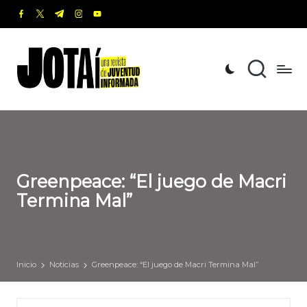
facebook.com
twitter.com
t.me
instagram.com
youtube.com
Saltar
al
J
Una
contenido
revista
o
de
t
Juventud
Informada
a
í
Greenpeace: “El juego de Macri
Termina Mal”
Inicio
Noticias
Greenpeace: “El juego de Macri Termina Mal”