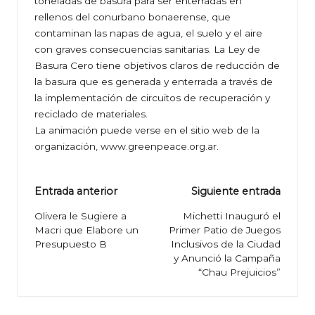
toneladas de basura para ser enterradas en
rellenos del conurbano bonaerense, que
contaminan las napas de agua, el suelo y el aire
con graves consecuencias sanitarias. La Ley de
Basura Cero tiene objetivos claros de reducción de
la basura que es generada y enterrada a través de
la implementación de circuitos de recuperación y
reciclado de materiales.
La animación puede verse en el sitio web de la
organización,
www.greenpeace.org.ar
.
Navegación
Entrada anterior
Siguiente entrada
de
Olivera le Sugiere a
Michetti Inauguró el
Macri que Elabore un
Primer Patio de Juegos
entradas
Presupuesto B
Inclusivos de la Ciudad
y Anunció la Campaña
“Chau Prejuicios”