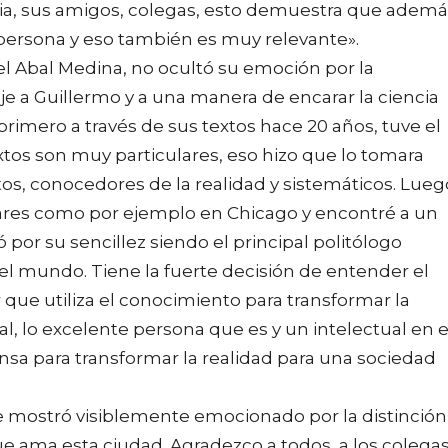
amilia, sus amigos, colegas, esto demuestra que adem
 persona y eso también es muy relevante».
l Abal Medina, no ocultó su emoción por la
 a Guillermo y a una manera de encarar la ciencia
 primero a través de sus textos hace 20 años, tuve el
extos son muy particulares, eso hizo que lo tomara
os, conocedores de la realidad y sistemáticos. Lueg
gares como por ejemplo en Chicago y encontré a un
por su sencillez siendo el principal politólogo
l mundo. Tiene la fuerte decisión de entender el
r que utiliza el conocimiento para transformar la
l, lo excelente persona que es y un intelectual en e
nsa para transformar la realidad para una sociedad
mostró visiblemente emocionado por la distinción
 ama esta ciudad. Agradezco a todos, a los colega