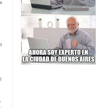
ás
o
l
,
s