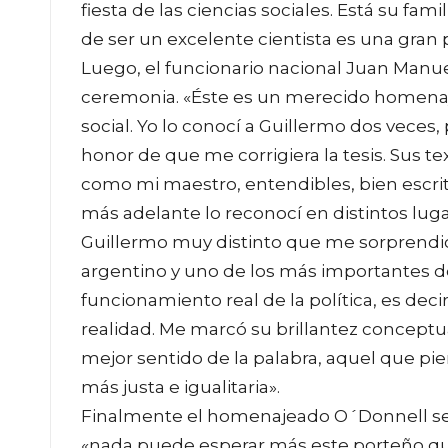
fiesta de las ciencias sociales. Está su f
de ser un excelente cientista es una gran
Luego, el funcionario nacional Juan Manue
ceremonia. «Éste es un merecido homenaje
social. Yo lo conocí a Guillermo dos veces,
honor de que me corrigiera la tesis. Sus t
como mi maestro, entendibles, bien escrit
más adelante lo reconocí en distintos lu
Guillermo muy distinto que me sorprendió 
argentino y uno de los más importantes de
funcionamiento real de la política, es deci
realidad. Me marcó su brillantez conceptua
mejor sentido de la palabra, aquel que pie
más justa e igualitaria».
Finalmente el homenajeado O´Donnell se 
«nada puede esperar más este porteño que