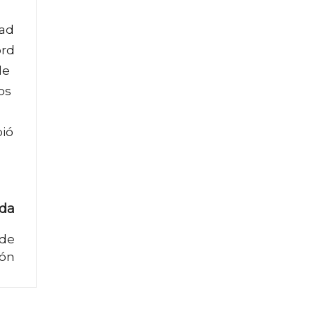
dad
ord
de
os
bió
ada
 de
ión