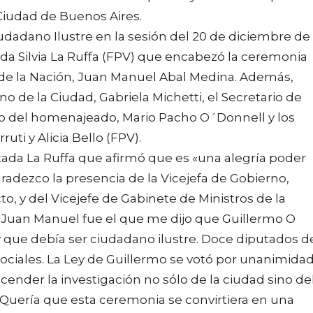
Ciudad de Buenos Aires.
dadano Ilustre en la sesión del 20 de diciembre de
utada Silvia La Ruffa (FPV) que encabezó la ceremonia
s de la Nación, Juan Manuel Abal Medina. Además,
o de la Ciudad, Gabriela Michetti, el Secretario de
no del homenajeado, Mario Pacho O´Donnell y los
ruti y Alicia Bello (FPV).
utada La Ruffa que afirmó que es «una alegría poder
adezco la presencia de la Vicejefa de Gobierno,
, y del Vicejefe de Gabinete de Ministros de la
 Juan Manuel fue el que me dijo que Guillermo O
y que debía ser ciudadano ilustre. Doce diputados d
 sociales. La Ley de Guillermo se votó por unanimidad
ender la investigación no sólo de la ciudad sino de
 Quería que esta ceremonia se convirtiera en una