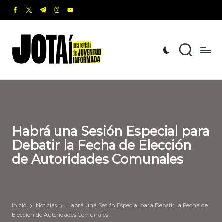
facebook.com
twitter.com
t.me
instagram.com
youtube.com
Saltar
al
J
Una
contenido
revista
o
de
t
Juventud
Informada
a
í
Habrá una Sesión Especial para
Debatir la Fecha de Elección
de Autoridades Comunales
Inicio
Noticias
Habrá una Sesión Especial para Debatir la Fecha de
Elección de Autoridades Comunales