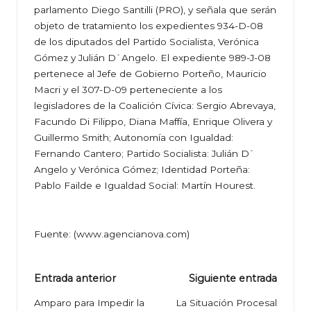
parlamento Diego Santilli (PRO), y señala que serán
objeto de tratamiento los expedientes 934-D-08
de los diputados del Partido Socialista, Verónica
Gómez y Julián D`Angelo. El expediente 989-J-08
pertenece al Jefe de Gobierno Porteño, Mauricio
Macri y el 307-D-09 perteneciente a los
legisladores de la Coalición Cívica: Sergio Abrevaya,
Facundo Di Filippo, Diana Maffía, Enrique Olivera y
Guillermo Smith; Autonomía con Igualdad:
Fernando Cantero; Partido Socialista: Julián D`
Angelo y Verónica Gómez; Identidad Porteña:
Pablo Failde e Igualdad Social: Martín Hourest.
Fuente: (
www.agencianova.com
)
Navegación
Entrada anterior
Siguiente entrada
de
Amparo para Impedir la
La Situación Procesal