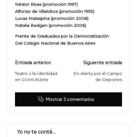
Néstor Rivas (promoción 1997)
Alfonso de Villalobos (promoción 1995)
Lucas Malaspina (promoción 2008)
Natalia Badgen (promoción 2006)
Frente de Graduados por la Democratización
Del Colegio Nacional de Buenos Aires
Navegación
Entrada anterior
Siguiente entrada
de
Teatro x la Identidad
En Alerta por el Campo
en COMUNArte
de Deportes
entradas
Mostrar 3 comentarios
Yo no te conté…