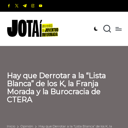
facebook.com
twitter.com
t.me
instagram.com
youtube.com
Saltar
al
J
Una
contenido
revista
o
de
t
Juventud
Informada
a
í
Hay que Derrotar a la “Lista
Blanca” de los K, la Franja
Morada y la Burocracia de
CTERA
Inicio
Opinión
Hay que Derrotar a la “Lista Blanca” de los K, la