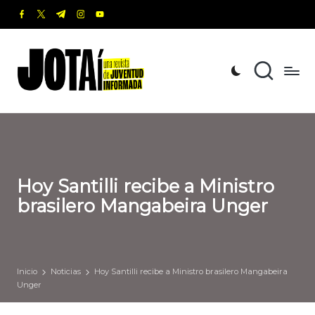
facebook.com
twitter.com
t.me
instagram.com
youtube.com
Saltar
al
J
Una
contenido
revista
o
de
t
Juventud
Informada
a
í
Hoy Santilli recibe a Ministro
brasilero Mangabeira Unger
Inicio
Noticias
Hoy Santilli recibe a Ministro brasilero Mangabeira
Unger