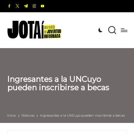
facebook.com
twitter.com
t.me
instagram.com
youtube.com
Saltar
al
J
Una
contenido
revista
o
de
t
Juventud
Informada
a
í
Ingresantes a la UNCuyo
pueden inscribirse a becas
Inicio
Noticias
Ingresantes a la UNCuyo pueden inscribirse a becas