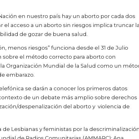
 Nación en nuestro país hay un aborto por cada dos
 el acceso a un aborto sin riesgos implica truncar l
ibilidad de gozar de buena salud.
ón, menos riesgos” funciona desde el 31 de Julio
n sobre el método correcto para aborto con
la Organización Mundial de la Salud como un mét
 de embarazo.
elefónica se darán a conocer los primeros datos
el contexto de un debate más amplio sobre derechos
zación/despenalización del aborto y violencia de
a de Lesbianas y feministas por la descriminalizació
 Mundial de Radios Comunitarias (AMMARC); Ana