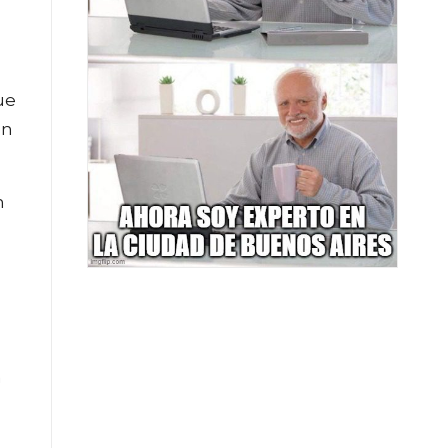
ue
en
n
n