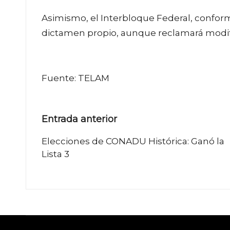
Asimismo, el Interbloque Federal, conforma
dictamen propio, aunque reclamará modific
Fuente: TELAM
Navegación
Entrada anterior
de
Elecciones de CONADU Histórica: Ganó la
Lista 3
entradas