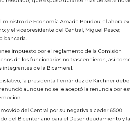
alo (Redrado) que expuso durante más de siete hora
el ministro de Economía Amado Boudou; el ahora ex
; y el vicepresidente del Central, Miguel Pesce;
d bancaria.
ciones impuesto por el reglamento de la Comisión
ichos de los funcionarios no trascendieron, así com
 integrantes de la Bicameral.
gislativo, la presidenta Fernández de Kirchner debe
 renunció aunque no se le aceptó la renuncia por es
emoción.
emovido del Central por su negativa a ceder 6500
ndo del Bicentenario para el Desendeudamiento y l