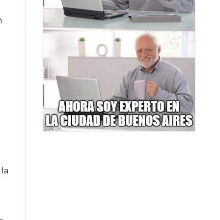
n
 la