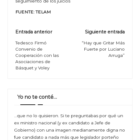
seguimiento de los juicios
FUENTE: TELAM
Navegación
Entrada anterior
Siguiente entrada
de
Tedesco Firmó
“Hay que Gritar Más
Convenio de
Fuerte por Luciano
entradas
Cooperación con las
Arruga”
Asociaciones de
Básquet y Voley
Yo no te conté…
…que no lo quisieron. Si te preguntabas por qué un
ex ministro nacional (y ex candidato a Jefe de
Gobierno) con una imagen medianamente digna no
fue candidato a nada más que legislador porteño