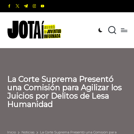
facebook.com
twitter.com
t.me
instagram.com
youtube.com
Saltar
al
J
Una
contenido
revista
o
de
t
Juventud
Informada
a
í
La Corte Suprema Presentó
una Comisión para Agilizar los
Juicios por Delitos de Lesa
Humanidad
Inicio
Noticias
La Corte Suprema Presentó una Comisión para