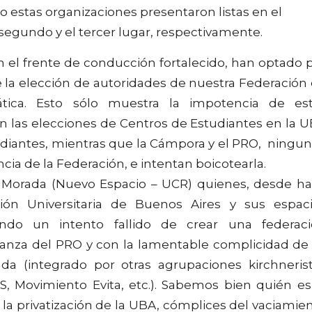
o estas organizaciones presentaron listas en el
segundo y el tercer lugar, respectivamente.
on el frente de conducción fortalecido, han optado 
e la elección de autoridades de nuestra Federación
ática. Esto sólo muestra la impotencia de es
en las elecciones de Centros de Estudiantes en la 
diantes, mientras que la Cámpora y el PRO, ningun
cia de la Federación, e intentan boicotearla.
a Morada (Nuevo Espacio – UCR) quienes, desde h
ción Universitaria de Buenos Aires y sus espac
endo un intento fallido de crear una federac
lianza del PRO y con la lamentable complicidad de
a (integrado por otras agrupaciones kirchneris
Movimiento Evita, etc.). Sabemos bien quién es
 la privatización de la UBA, cómplices del vaciamie