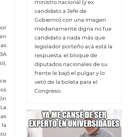
ministro nacional (y ex
candidato a Jefe de
Gobierno) con una imagen
por
medianamente digna no fue
 en
candidato a nada más que
tas
legislador porteño acá está la
UBA
respuesta: el bloque de
o),
diputados nacionales de su
frente le bajó el pulgar y lo
ace
vetó de la boleta para el
ios
Congreso.
ión
 La
tas
 la
nto