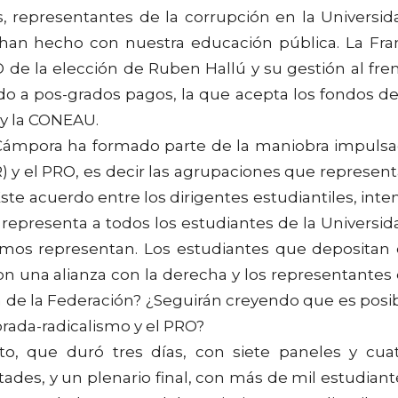
s, representantes de la corrupción en la Universid
han hecho con nuestra educación pública. La Fra
 de la elección de Ruben Hallú y su gestión al fre
do a pos-grados pagos, la que acepta los fondos de
 y la CONEAU.
Cámpora ha formado parte de la maniobra impuls
) y el PRO, es decir las agrupaciones que represen
 Este acuerdo entre los dirigentes estudiantiles, inte
representa a todos los estudiantes de la Universid
smos representan. Los estudiantes que depositan
on una alianza con la derecha y los representantes
ra de la Federación? ¿Seguirán creyendo que es posi
orada-radicalismo y el PRO?
o, que duró tres días, con siete paneles y cua
ades, y un plenario final, con más de mil estudiant