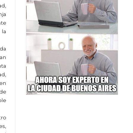
ad,
nja
nte
 la
ada
tan
nta
ad,
 en
 de
ble
tro
es,