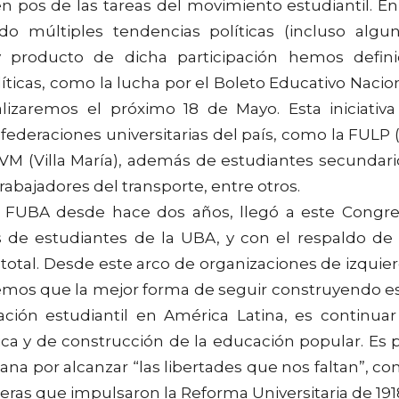
 pos de las tareas del movimiento estudiantil. En
 múltiples tendencias políticas (incluso algu
 y producto de dicha participación hemos defin
ticas, como la lucha por el Boleto Educativo Nacio
izaremos el próximo 18 de Mayo. Esta iniciativa
ederaciones universitarias del país, como la FULP 
UVM (Villa María), además de estudiantes secundari
trabajadores del transporte, entre otros.
la FUBA desde hace dos años, llegó a este Congr
 de estudiantes de la UBA, y con el respaldo de
 total. Desde este arco de organizaciones de izquie
bemos que la mejor forma de seguir construyendo e
ción estudiantil en América Latina, es continuar
ca y de construcción de la educación popular. Es 
na por alcanzar “las libertades que nos faltan”, c
as que impulsaron la Reforma Universitaria de 191