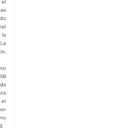
 el
nas
ido
nal
 la
(La
os,
eso
 58
rda
sta
 el
por
omo
8.