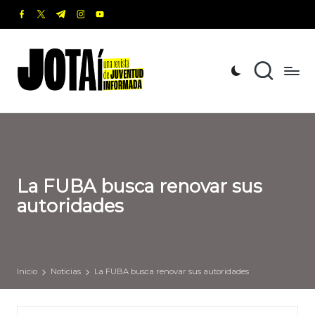
facebook.com
twitter.com
t.me
instagram.com
youtube.com
Saltar
al
J
Una
contenido
revista
o
de
t
Juventud
Informada
a
í
La FUBA busca renovar sus
autoridades
Inicio
Noticias
La FUBA busca renovar sus autoridades