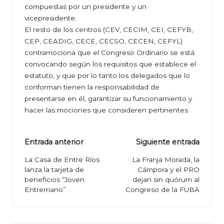
compuestas por un presidente y un
vicepresidente.
El resto de los centros (CEV, CECIM, CEI, CEFYB,
CEP, CEADIG, CECE, CECSO, CECEN, CEFYL)
contramociona que el Congreso Ordinario se está
convocando según los requisitos que establece el
estatuto, y que por lo tanto los delegados que lo
conforman tienen la responsabilidad de
presentarse en él, garantizar su funcionamiento y
hacer las mociones que consideren pertinentes.
Navegación
Entrada anterior
Siguiente entrada
de
La Casa de Entre Ríos
La Franja Morada, la
lanza la tarjeta de
Cámpora y el PRO
entradas
beneficios “Joven
dejan sin quórum al
Entrerriano”
Congreso de la FUBA