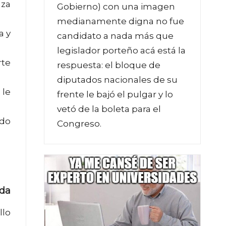
aza
Gobierno) con una imagen
medianamente digna no fue
a y
candidato a nada más que
legislador porteño acá está la
rte
respuesta: el bloque de
diputados nacionales de su
 le
frente le bajó el pulgar y lo
vetó de la boleta para el
ido
Congreso.
ada
llo