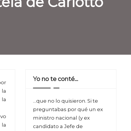
tela de Carlotto
Yo no te conté…
por
 la
 la
…que no lo quisieron. Si te
preguntabas por qué un ex
uvo
ministro nacional (y ex
 la
candidato a Jefe de