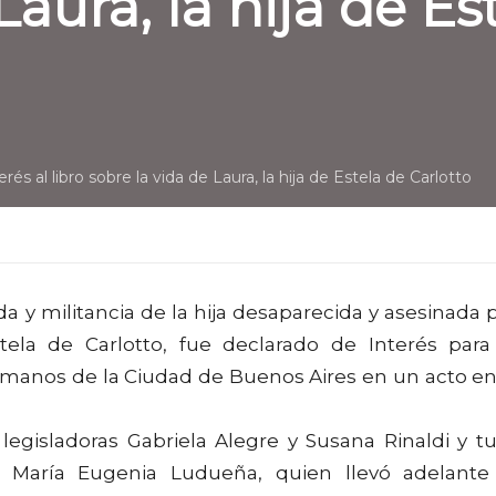
Laura, la hija de Es
és al libro sobre la vida de Laura, la hija de Estela de Carlotto
vida y militancia de la hija desaparecida y asesinada 
stela de Carlotto, fue declarado de Interés para
anos de la Ciudad de Buenos Aires en un acto en
legisladoras Gabriela Alegre y Susana Rinaldi y t
a María Eugenia Ludueña, quien llevó adelante