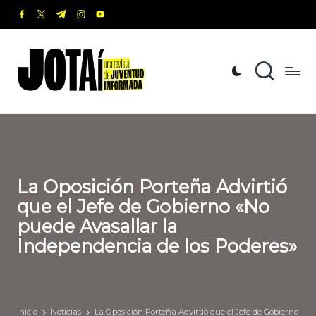
facebook.com
twitter.com
t.me
instagram.com
youtube.com
Saltar
al
J
Una
contenido
revista
o
de
t
Juventud
Informada
a
í
La Oposición Porteña Advirtió
que el Jefe de Gobierno «No
puede Avasallar la
Independencia de los Poderes»
Inicio
Noticias
La Oposición Porteña Advirtió que el Jefe de Gobierno