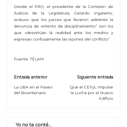
Desde el PRO, el presidente de la Comisión de
Justicia de la Legislatura, Gerardo Ingaramo,
sostuvo que los jueces que llevaron adelante la
denuncia de «intento de disciplinamiento” son los
que «desvirtúan la realidad ante los medios y
expresan confusamente las razones del conflicto”.
Fuente: TÉLAM
Navegación
Entrada anterior
Siguiente entrada
de
La UBA en el Paseo
Que el CEFyL Impulse
del Bicentenario
la Lucha por el Nuevo
entradas
Edificio
Yo no te conté…