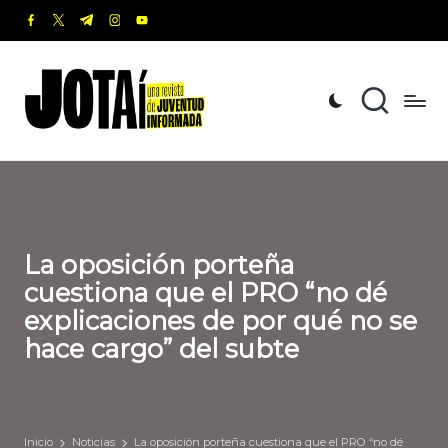
facebook.com
twitter.com
t.me
instagram.com
youtube.com
Saltar
al
J
Una
contenido
revista
o
de
t
Juventud
Informada
a
í
La oposición porteña
cuestiona que el PRO “no dé
explicaciones de por qué no se
hace cargo” del subte
Inicio
Noticias
La oposición porteña cuestiona que el PRO “no dé