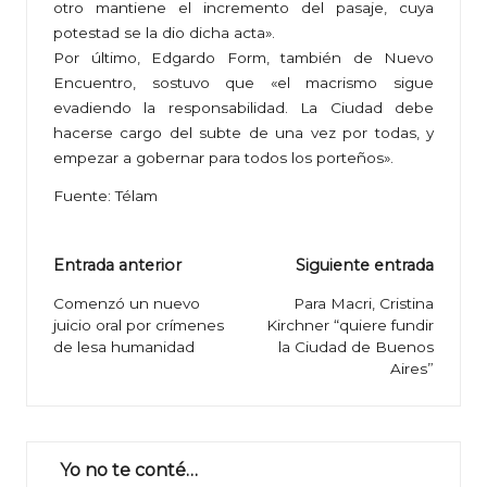
otro mantiene el incremento del pasaje, cuya
potestad se la dio dicha acta».
Por último, Edgardo Form, también de Nuevo
Encuentro, sostuvo que «el macrismo sigue
evadiendo la responsabilidad. La Ciudad debe
hacerse cargo del subte de una vez por todas, y
empezar a gobernar para todos los porteños».
Fuente: Télam
Navegación
Entrada anterior
Siguiente entrada
de
Comenzó un nuevo
Para Macri, Cristina
juicio oral por crímenes
Kirchner “quiere fundir
entradas
de lesa humanidad
la Ciudad de Buenos
Aires”
Yo no te conté…