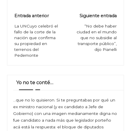
Navegación
Entrada anterior
Siguiente entrada
de
La UNCuyo celebró el
“No debe haber
fallo de la corte de la
ciudad en el mundo
entradas
nación que confirma
que no subsidie al
su propiedad en
transporte público”,
terrenos del
dijo Pianelli
Pedemonte
Yo no te conté…
…que no lo quisieron. Si te preguntabas por qué un
ex ministro nacional (y ex candidato a Jefe de
Gobierno) con una imagen medianamente digna no
fue candidato a nada más que legislador porteño
acá está la respuesta: el bloque de diputados