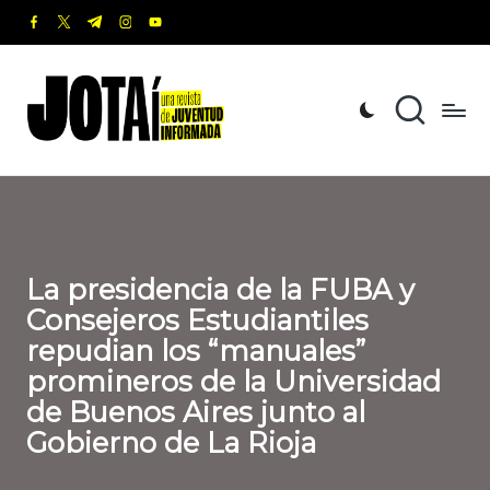
facebook.com
twitter.com
t.me
instagram.com
youtube.com
Saltar
al
J
Una
contenido
revista
o
de
t
Juventud
Informada
a
í
La presidencia de la FUBA y
Consejeros Estudiantiles
repudian los “manuales”
promineros de la Universidad
de Buenos Aires junto al
Gobierno de La Rioja