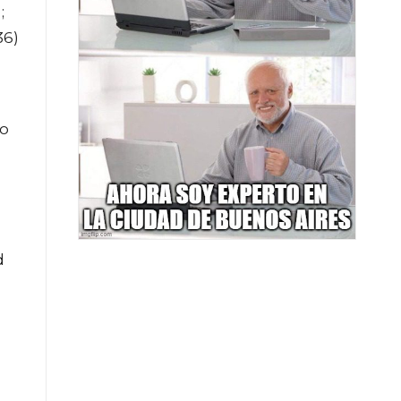
;
36)
io
d