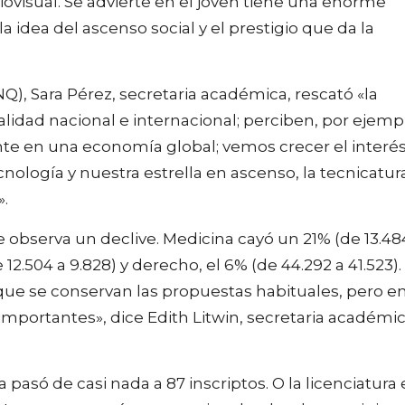
ovisual. Se advierte en el joven tiene una enorme
a idea del ascenso social y el prestigio que da la
), Sara Pérez, secretaria académica, rescató «la
alidad nacional e internacional; perciben, por ejemp
nte en una economía global; vemos crecer el interé
ología y nuestra estrella en ascenso, la tecnicatur
».
e observa un declive. Medicina cayó un 21% (de 13.48
 12.504 a 9.828) y derecho, el 6% (de 44.292 a 41.523).
ue se conservan las propuestas habituales, pero e
mportantes», dice Edith Litwin, secretaria académi
pasó de casi nada a 87 inscriptos. O la licenciatura