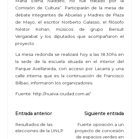
María Elena Naddeo, no fue tratado por la
Comisión de Cultura”. Participarán de la mesa de
debate integrantes de Abuelas y Madres de Plaza
de Mayo, el escritor Norberto Galasso, el filósofo
Néstor Kohan, músicos de grupo Bersuit
Vergarabat y los diputados que acompañaron el
proyecto.
La mesa redonda se realizará hoy a las 18.30hs en
la sede de la escuela situada en el interior del
Parque Avellaneda, con acceso por Lacarra y una
calle interna que es la continuación de Francisco
Bilbao, informaron los organizadores.
Fuente:
http://nueva-ciudad.com.ar/
Navegación
Entrada anterior
Siguiente entrada
de
Resultados de las
Fuerte oposición a un
elecciones de la UNLP
proyecto de concesión
entradas
de espacios verdes en