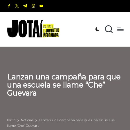
facebook.com
twitter.com
t.me
instagram.com
youtube.com
Saltar
al
J
Una
contenido
revista
o
de
t
Juventud
Informada
a
í
Lanzan una campaña para que
una escuela se llame “Che”
Guevara
Inicio
Noticias
Lanzan una campaña para que una escuela se
llame “Che” Guevara