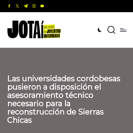
facebook.com
twitter.com
t.me
instagram.com
youtube.com
Saltar
al
J
Una
contenido
revista
o
de
t
Juventud
Informada
a
í
Las universidades cordobesas
pusieron a disposición el
asesoramiento técnico
necesario para la
reconstrucción de Sierras
Chicas