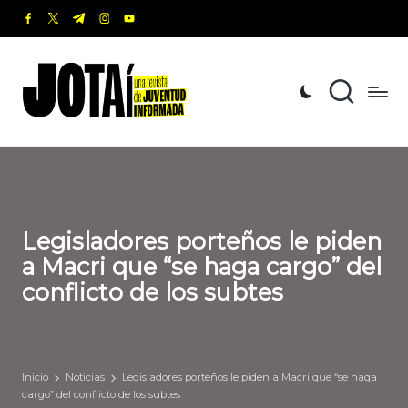
facebook.com
twitter.com
t.me
instagram.com
youtube.com
Saltar
al
J
Una
contenido
revista
o
de
t
Juventud
Informada
a
í
Legisladores porteños le piden
a Macri que “se haga cargo” del
conflicto de los subtes
Inicio
Noticias
Legisladores porteños le piden a Macri que “se haga
cargo” del conflicto de los subtes