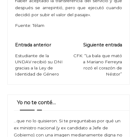
haber aceptado la transferencia del servicio y que
después se arrepintió, pero que ejecutó cuando
decidió por subir el valor del pasaje».
Fuente: Télam
Navegación
Entrada anterior
Siguiente entrada
de
Estudiante de la
CFK: “La bala que mató
UNDAV recibió su DNI
a Mariano Ferreyra
entradas
gracias a la Ley de
rozó el corazón de
Identidad de Género
Néstor”
Yo no te conté…
…que no lo quisieron. Si te preguntabas por qué un
ex ministro nacional (y ex candidato a Jefe de
Gobierno) con una imagen medianamente digna no