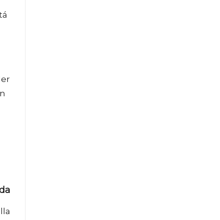
tá
der
en
ada
lla