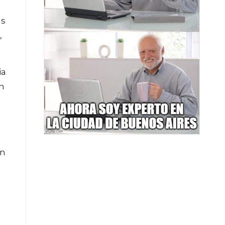
as
,
ia
ón
an