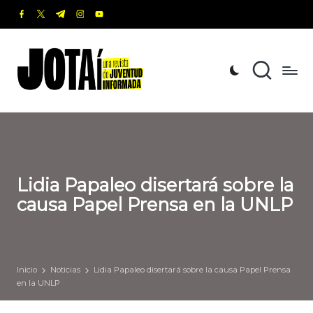
facebook.com
twitter.com
t.me
instagram.com
youtube.com
Saltar
al
J
Una
contenido
revista
o
de
t
Juventud
Informada
a
í
Lidia Papaleo disertará sobre la
causa Papel Prensa en la UNLP
Inicio
Noticias
Lidia Papaleo disertará sobre la causa Papel Prensa
en la UNLP