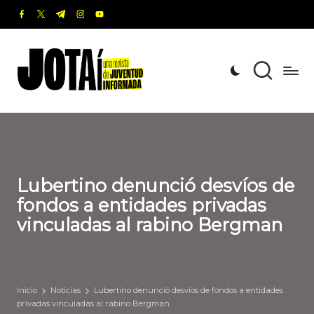
facebook.com
twitter.com
t.me
instagram.com
youtube.com
Saltar
al
J
Una
contenido
revista
o
de
t
Juventud
Informada
a
í
Lubertino denunció desvíos de
fondos a entidades privadas
vinculadas al rabino Bergman
Inicio
Noticias
Lubertino denunció desvíos de fondos a entidades
privadas vinculadas al rabino Bergman