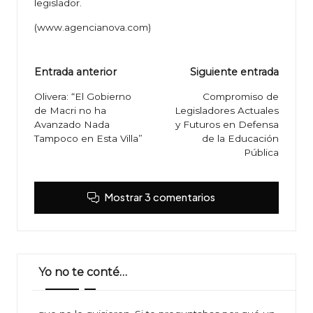
legislador.
(www.agencianova.com)
Navegación
Entrada anterior
Siguiente entrada
de
Olivera: “El Gobierno
Compromiso de
de Macri no ha
Legisladores Actuales
entradas
Avanzado Nada
y Futuros en Defensa
Tampoco en Esta Villa”
de la Educación
Pública
Mostrar 3 comentarios
Yo no te conté…