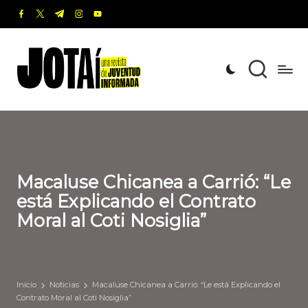
facebook.com
twitter.com
t.me
instagram.com
youtube.com
Saltar
al
J
Una
contenido
revista
o
de
t
Juventud
Informada
a
í
Macaluse Chicanea a Carrió: “Le
está Explicando el Contrato
Moral al Coti Nosiglia”
Inicio
Noticias
Macaluse Chicanea a Carrió: “Le está Explicando el
Contrato Moral al Coti Nosiglia”