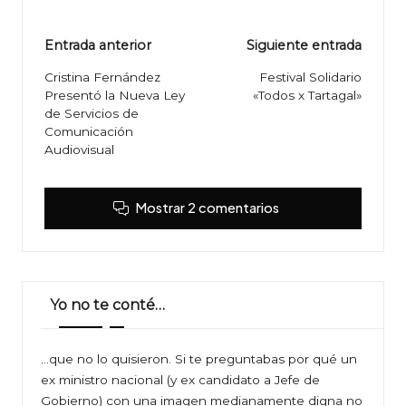
Navegación
Entrada anterior
Siguiente entrada
de
Cristina Fernández
Festival Solidario
Presentó la Nueva Ley
«Todos x Tartagal»
entradas
de Servicios de
Comunicación
Audiovisual
Mostrar 2 comentarios
Yo no te conté…
…que no lo quisieron. Si te preguntabas por qué un
ex ministro nacional (y ex candidato a Jefe de
Gobierno) con una imagen medianamente digna no