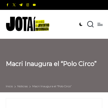
facebook.com
twitter.com
t.me
instagram.com
youtube.com
Saltar
al
J
Una
contenido
revista
o
de
t
Juventud
Informada
a
í
Macri Inaugura el “Polo Circo”
Inicio
Noticias
Macri Inaugura el “Polo Circo”