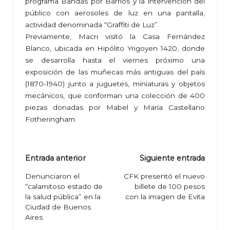
programa Bandas por Barrios y la intervención del
público con aerosoles de luz en una pantalla,
actividad denominada “Graffiti de Luz”.
Previamente, Macri visitó la Casa Fernández
Blanco, ubicada en Hipólito Yrigoyen 1420, donde
se desarrolla hasta el viernes próximo una
exposición de las muñecas más antiguas del país
(1870-1940) junto a juguetes, miniaturas y objetos
mecánicos, que conforman una colección de 400
piezas donadas por Mabel y María Castellano
Fotheringham.
Navegación
Entrada anterior
Siguiente entrada
de
Denunciaron el
CFK presentó el nuevo
“calamitoso estado de
billete de 100 pesos
entradas
la salud pública” en la
con la imagen de Evita
Ciudad de Buenos
Aires