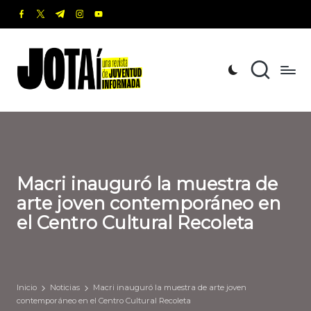
facebook.com
twitter.com
t.me
instagram.com
youtube.com
Saltar
al
J
Una
contenido
revista
o
de
t
Juventud
Informada
a
í
Macri inauguró la muestra de
arte joven contemporáneo en
el Centro Cultural Recoleta
Inicio
Noticias
Macri inauguró la muestra de arte joven
contemporáneo en el Centro Cultural Recoleta