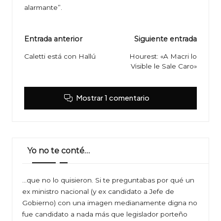
alarmante”.
Navegación
Entrada anterior
Siguiente entrada
de
Caletti está con Hallú
Hourest: «A Macri lo
Visible le Sale Caro»
entradas
Mostrar 1 comentario
Yo no te conté…
…que no lo quisieron. Si te preguntabas por qué un
ex ministro nacional (y ex candidato a Jefe de
Gobierno) con una imagen medianamente digna no
fue candidato a nada más que legislador porteño