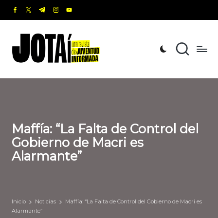
facebook.com
twitter.com
t.me
instagram.com
youtube.com
Saltar
al
J
Una
contenido
revista
o
de
t
Juventud
Informada
a
í
Maffía: “La Falta de Control del
Gobierno de Macri es
Alarmante”
Inicio
Noticias
Maffía: “La Falta de Control del Gobierno de Macri es
Alarmante”