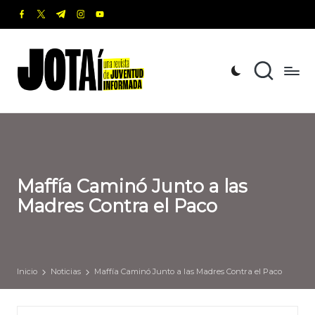
facebook.com
twitter.com
t.me
instagram.com
youtube.com
Saltar
al
J
Una
contenido
revista
o
de
t
Juventud
Informada
a
í
Maffía Caminó Junto a las
Madres Contra el Paco
Inicio
Noticias
Maffía Caminó Junto a las Madres Contra el Paco