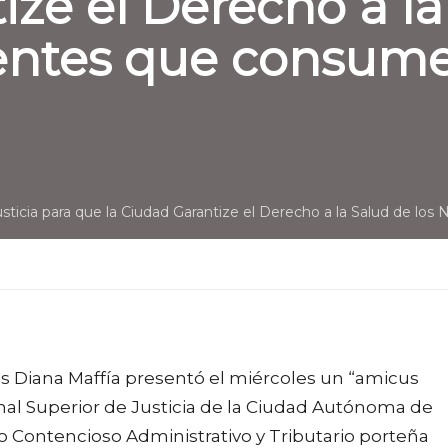
ize el Derecho a la
entes que consume
sticia para que la Ciudad Garantize el Derecho a la Salud de l
es Diana Maffía presentó el miércoles un “amicus
unal Superior de Justicia de la Ciudad Autónoma de
lo Contencioso Administrativo y Tributario porteña