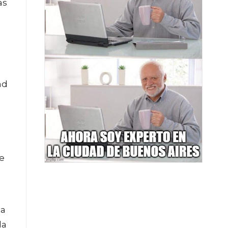
as
ad
de
la
la