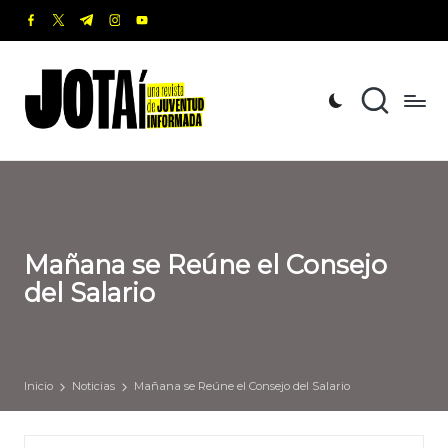
facebook.com
twitter.com
t.me
instagram.com
youtube.com
Saltar
al
J
Una
contenido
revista
o
de
t
Juventud
Informada
a
í
Mañana se Reúne el Consejo
del Salario
Inicio
Noticias
Mañana se Reúne el Consejo del Salario