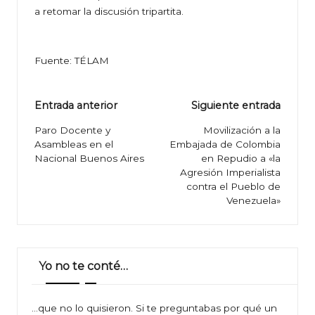
a retomar la discusión tripartita.
Fuente: TÉLAM
Navegación
Entrada anterior
Siguiente entrada
de
Paro Docente y
Movilización a la
Asambleas en el
Embajada de Colombia
entradas
Nacional Buenos Aires
en Repudio a «la
Agresión Imperialista
contra el Pueblo de
Venezuela»
Yo no te conté…
…que no lo quisieron. Si te preguntabas por qué un