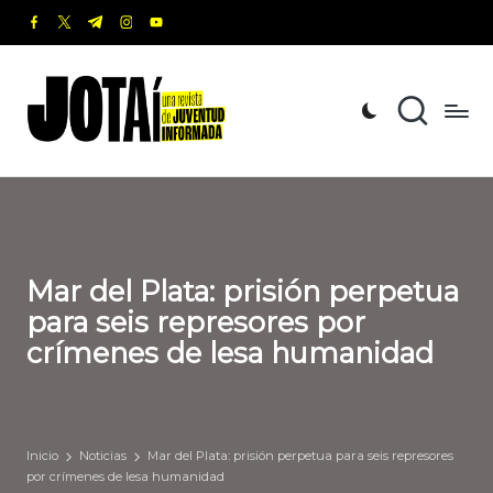
facebook.com
twitter.com
t.me
instagram.com
youtube.com
Saltar
al
J
Una
contenido
revista
o
de
t
Juventud
Informada
a
í
Mar del Plata: prisión perpetua
para seis represores por
crímenes de lesa humanidad
Inicio
Noticias
Mar del Plata: prisión perpetua para seis represores
por crímenes de lesa humanidad