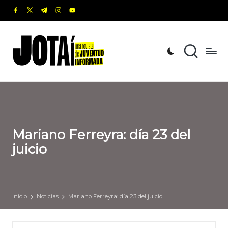
facebook.com
twitter.com
t.me
instagram.com
youtube.com
Saltar
al
J
Una
contenido
revista
o
de
t
Juventud
Informada
a
í
Mariano Ferreyra: día 23 del
juicio
Inicio
Noticias
Mariano Ferreyra: día 23 del juicio