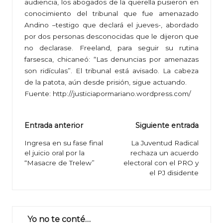
audiencia, los abogados de la querella pusieron en
conocimiento del tribunal que fue amenazado
Andino –testigo que declará el jueves-, abordado
por dos personas desconocidas que le dijeron que
no declarase. Freeland, para seguir su rutina
farsesca, chicaneó: “Las denuncias por amenazas
son ridículas”. El tribunal está avisado. La cabeza
de la patota, aún desde prisión, sigue actuando.
Fuente:
http://justiciapormariano.wordpress.com/
Navegación
Entrada anterior
Siguiente entrada
de
Ingresa en su fase final
La Juventud Radical
el juicio oral por la
rechaza un acuerdo
entradas
“Masacre de Trelew”
electoral con el PRO y
el PJ disidente
Yo no te conté…