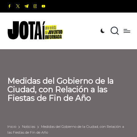
facebook.com
twitter.com
t.me
instagram.com
youtube.com
Saltar
al
J
Una
contenido
revista
o
de
t
Juventud
Informada
a
í
Medidas del Gobierno de la
Ciudad, con Relación a las
Fiestas de Fin de Año
Inicio
Noticias
Medidas del Gobierno de la Ciudad, con Relación a
las Fiestas de Fin de Año