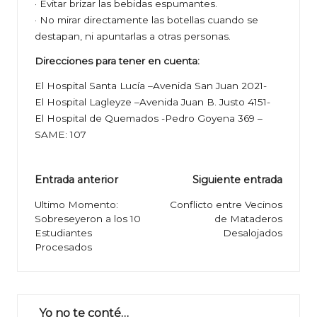
· Evitar brizar las bebidas espumantes.
· No mirar directamente las botellas cuando se
destapan, ni apuntarlas a otras personas.
Direcciones para tener en cuenta:
El Hospital Santa Lucía –Avenida San Juan 2021-
El Hospital Lagleyze –Avenida Juan B. Justo 4151-
El Hospital de Quemados -Pedro Goyena 369 –
SAME: 107
Navegación
Entrada anterior
Siguiente entrada
de
Ultimo Momento:
Conflicto entre Vecinos
Sobreseyeron a los 10
de Mataderos
entradas
Estudiantes
Desalojados
Procesados
Yo no te conté…