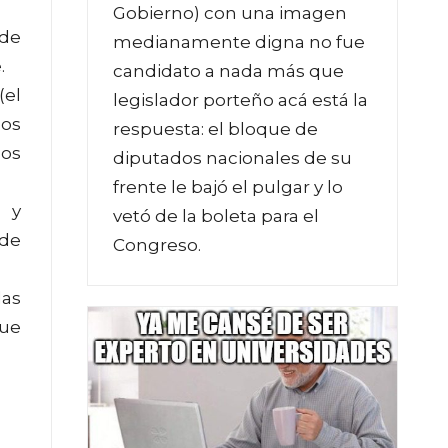
Gobierno) con una imagen
 de
medianamente digna no fue
.
candidato a nada más que
(el
legislador porteño acá está la
mos
respuesta: el bloque de
mos
diputados nacionales de su
frente le bajó el pulgar y lo
» y
vetó de la boleta para el
ede
Congreso.
las
que