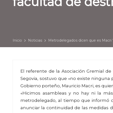
facultad de destr
Inicio
Noticias
Metrodelegados dicen que es Macri “q
El referente de la Asociación Gremial d
Segovia, sostuvo que «no existe ninguna po
Gobierno porteño, Mauricio Macri, es quien 
«Hicimos asambleas y no hay ni la más 
metrodelegado, al tiempo que informó q
anunciar la continuidad de las medidas d